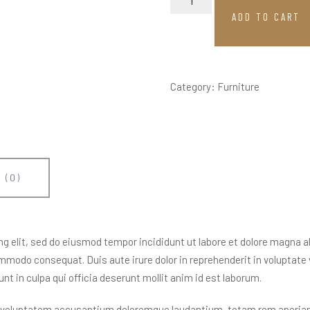
ADD TO CART
Category:
Furniture
 (0)
g elit, sed do eiusmod tempor incididunt ut labore et dolore magna a
ommodo consequat. Duis aute irure dolor in reprehenderit in voluptate ve
t in culpa qui officia deserunt mollit anim id est laborum.
it voluptatem accusantium doloremque laudantium, totam rem aperiam, 