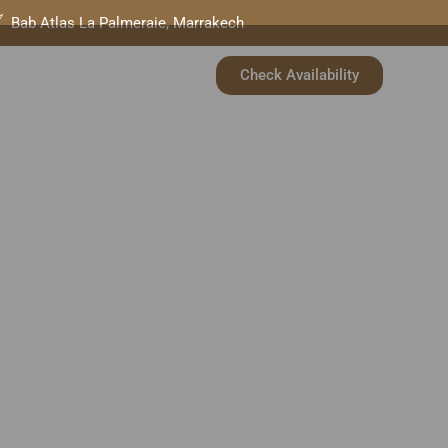
Bab Atlas La Palmeraie, Marrakech
 & SUITES
SERVICES
Check Availability
ONTACT US