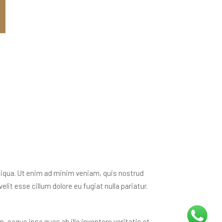
liqua. Ut enim ad minim veniam, quis nostrud
lit esse cillum dolore eu fugiat nulla pariatur.
eaque ipsa quae ab illo inventore veritatis et