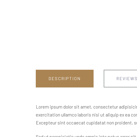
DESCRIPTION
REVIEWS
Lorem ipsum dolor sit amet, consectetur adipisicin
exercitation ullamco laboris nisi ut aliquip ex ea c
Excepteur sint occaecat cupidatat non proident, sun
Sed ut perspiciatis unde omnis iste natus error s