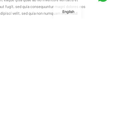
aut fugit, sed quia consequuntur magni dolores eos
English
adipisci velit, sed quia non numquam eius modi
Product 04
Produ