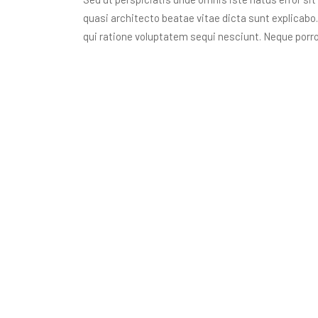
quasi architecto beatae vitae dicta sunt explicab
qui ratione voluptatem sequi nesciunt. Neque porr
tempora incidunt ut labore et dolore magnam aliq
OUR SHOP
Related Product
Product 10