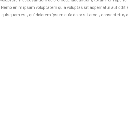
o. Nemo enim ipsam voluptatem quia voluptas sit aspernatur aut odit 
o quisquam est, qui dolorem ipsum quia dolor sit amet, consectetur, 
uam quaerat voluptatem.
Product 01