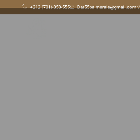
+212 (701)-050-555
Dar55palmeraie@gmail.com
HOME
DAY PASS
ROOMS
GALLERY
C